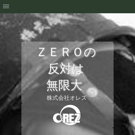
ＺＥＲＯの
反対は
無限大
株式会社オレズ